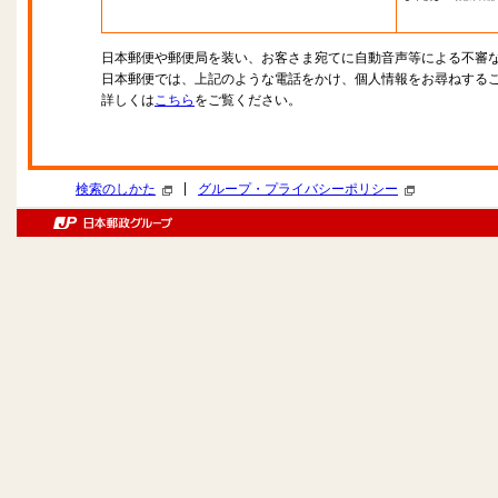
日本郵便や郵便局を装い、お客さま宛てに自動音声等による不審
日本郵便では、上記のような電話をかけ、個人情報をお尋ねする
詳しくは
こちら
をご覧ください。
|
検索のしかた
グループ・プライバシーポリシー