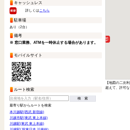
キャッシュレス
詳しくは
こちら
駐車場
あり（2台）
備考
※ 窓口業務、ATMを一時休止する場合があります。
モバイルサイト
【地図の二次利
超えて、許可な
ルート検索
検 索
最寄り駅からルートを検索
本川越駅(西武 新宿線)
川越市駅(東武 東上本線)
川越駅(東武 東上本線)
川越駅(JR東日本 川越線)