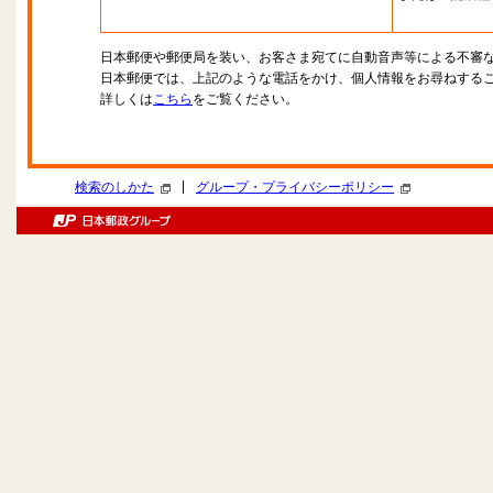
日本郵便や郵便局を装い、お客さま宛てに自動音声等による不審
日本郵便では、上記のような電話をかけ、個人情報をお尋ねする
詳しくは
こちら
をご覧ください。
|
検索のしかた
グループ・プライバシーポリシー