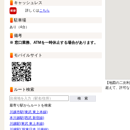
キャッシュレス
詳しくは
こちら
駐車場
あり（4台）
備考
※ 窓口業務、ATMを一時休止する場合があります。
モバイルサイト
【地図の二次利
超えて、許可な
ルート検索
検 索
最寄り駅からルートを検索
川越市駅(東武 東上本線)
本川越駅(西武 新宿線)
川越駅(東武 東上本線)
川越駅(JR東日本 川越線)