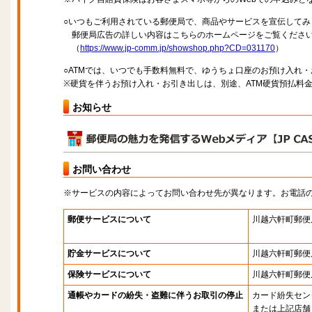
○いつもご利用されている郵便局で、商品やサービスを宣伝してみ
郵便局広告の詳しい内容はこちらのホームページをご覧くださ
（
https://www.jp-comm.jp/showshop.php?CD=031170
）
○ATMでは、いつでも手数料無料で、ゆうちょ口座のお預け入れ
※硬貨を伴うお預け入れ・お引き出しは、別途、ATM硬貨預払料
お知らせ
お問い合わせ
※サービスの内容によってお問い合わせ先が異なります。お電話
郵便サービスについて
川越六軒町郵便
貯金サービスについて
川越六軒町郵便
保険サービスについて
川越六軒町郵便
通帳やカードの紛失・盗難に伴うお取引の停止
カード紛失セン
または上記店舗