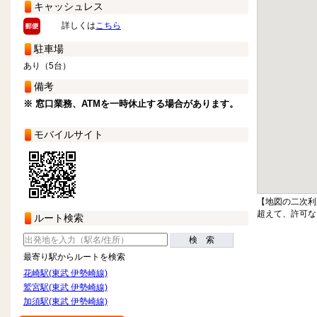
キャッシュレス
詳しくは
こちら
駐車場
あり（5台）
備考
※ 窓口業務、ATMを一時休止する場合があります。
モバイルサイト
【地図の二次利
超えて、許可な
ルート検索
検 索
最寄り駅からルートを検索
花崎駅(東武 伊勢崎線)
鷲宮駅(東武 伊勢崎線)
加須駅(東武 伊勢崎線)