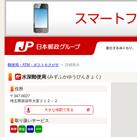
郵便局・ATM・ポストをさがす
> 詳細表示
(みずふかゆうびんきょく)
水深郵便局
住所
〒347-0027
埼玉県加須市大室２１２－２
大きな地図で見る
取り扱いサービス