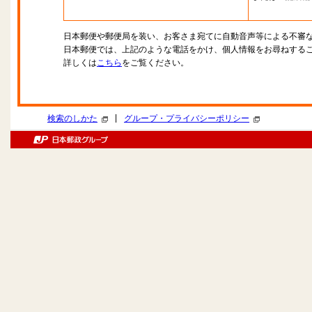
日本郵便や郵便局を装い、お客さま宛てに自動音声等による不審
日本郵便では、上記のような電話をかけ、個人情報をお尋ねする
詳しくは
こちら
をご覧ください。
|
検索のしかた
グループ・プライバシーポリシー