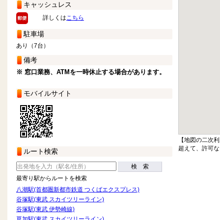
キャッシュレス
詳しくは
こちら
駐車場
あり（7台）
備考
※ 窓口業務、ATMを一時休止する場合があります。
モバイルサイト
【地図の二次利
超えて、許可な
ルート検索
検 索
最寄り駅からルートを検索
八潮駅(首都圏新都市鉄道 つくばエクスプレス)
谷塚駅(東武 スカイツリーライン)
谷塚駅(東武 伊勢崎線)
草加駅(東武 スカイツリーライン)