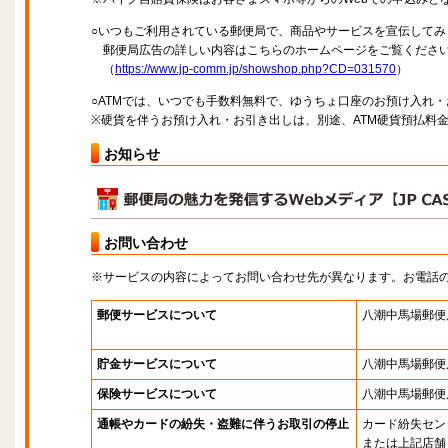
○いつもご利用されている郵便局で、商品やサービスを宣伝してみ
郵便局広告の詳しい内容はこちらのホームページをご覧くださ
（
https://www.jp-comm.jp/showshop.php?CD=031570
）
○ATMでは、いつでも手数料無料で、ゆうちょ口座のお預け入れ
※硬貨を伴うお預け入れ・お引き出しは、別途、ATM硬貨預払料
お知らせ
お問い合わせ
※サービスの内容によってお問い合わせ先が異なります。お電話
郵便サービスについて
八潮中馬場郵便
貯金サービスについて
八潮中馬場郵便
保険サービスについて
八潮中馬場郵便
通帳やカードの紛失・盗難に伴うお取引の停止
カード紛失セン
または上記店舗