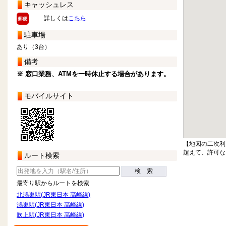
キャッシュレス
詳しくは
こちら
駐車場
あり（3台）
備考
※ 窓口業務、ATMを一時休止する場合があります。
モバイルサイト
【地図の二次利
超えて、許可な
ルート検索
検 索
最寄り駅からルートを検索
北鴻巣駅(JR東日本 高崎線)
鴻巣駅(JR東日本 高崎線)
吹上駅(JR東日本 高崎線)