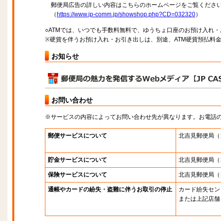
郵便局広告の詳しい内容はこちらのホームページをご覧くださ
（
https://www.jp-comm.jp/showshop.php?CD=032320
）
○ATMでは、いつでも手数料無料で、ゆうちょ口座のお預け入れ
※硬貨を伴うお預け入れ・お引き出しは、別途、ATM硬貨預払料
お知らせ
お問い合わせ
※サービスの内容によってお問い合わせ先が異なります。お電話
郵便サービスについて
北吉見郵便局
（
貯金サービスについて
北吉見郵便局
（
保険サービスについて
北吉見郵便局
（
通帳やカードの紛失・盗難に伴うお取引の停止
カード紛失セン
または上記店舗