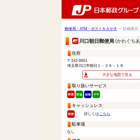
郵便局・ATM・ポストをさがす
> 詳細表示
(かわぐち
川口朝日郵便局
住所
〒332-0001
埼玉県川口市朝日１－２６－１８
大きな地図で見る
取り扱いサービス
キャッシュレス
詳しくは
こちら
駐車場
なし