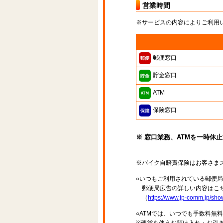
営業時間
※サービスの内容によりご利用
郵便窓口
貯金窓口
ATM
保険窓口
※ 窓口業務、ATMを一時休
※バイク自賠責保険はお客さま
○いつもご利用されている郵便
郵便局広告の詳しい内容はこち
（
https://www.jp-comm.jp/s
○ATMでは、いつでも手数料無