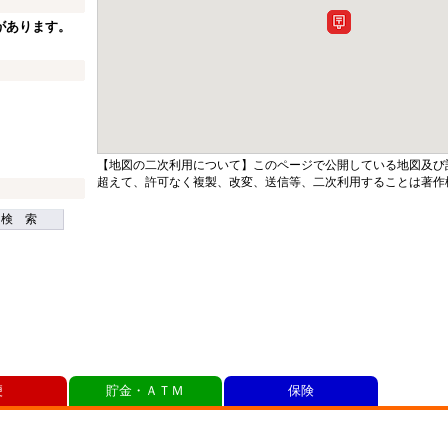
があります。
【地図の二次利用について】このページで公開している地図及び
超えて、許可なく複製、改変、送信等、二次利用することは著作
検 索
便
貯金・ＡＴＭ
保険