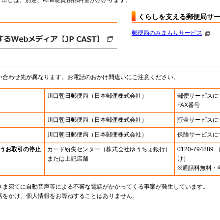
出しは、別途、ATM硬貨預払料金がかかります。
くらしを支える郵便局サ
郵便局のみまもりサービス
い合わせ先が異なります。お電話のおかけ間違いにご注意ください。
川口朝日郵便局
（日本郵便株式会社）
郵便サービスに
FAX番号
川口朝日郵便局
（日本郵便株式会社）
貯金サービスに
川口朝日郵便局
（日本郵便株式会社）
保険サービスに
うお取引の停止
カード紛失センター
（株式会社ゆうちょ銀行）
0120-7948
または上記店舗
け）
※通話料無料・
さま宛てに自動音声等による不審な電話がかかってくる事案が発生しています。
話をかけ、個人情報をお尋ねすることはありません。
。