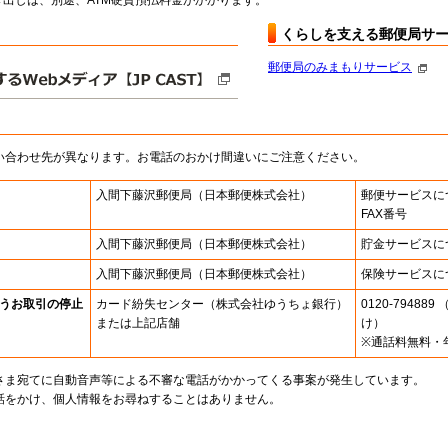
出しは、別途、ATM硬貨預払料金がかかります。
くらしを支える郵便局サ
郵便局のみまもりサービス
い合わせ先が異なります。お電話のおかけ間違いにご注意ください。
入間下藤沢郵便局
（日本郵便株式会社）
郵便サービスに
FAX番号
入間下藤沢郵便局
（日本郵便株式会社）
貯金サービスに
入間下藤沢郵便局
（日本郵便株式会社）
保険サービスに
うお取引の停止
カード紛失センター
（株式会社ゆうちょ銀行）
0120-7948
または上記店舗
け）
※通話料無料・
さま宛てに自動音声等による不審な電話がかかってくる事案が発生しています。
話をかけ、個人情報をお尋ねすることはありません。
。