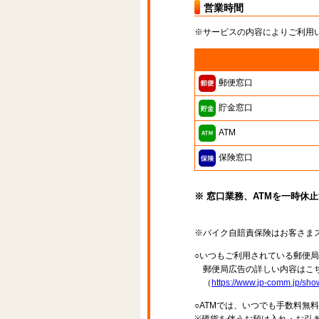
営業時間
※サービスの内容によりご利用
郵便窓口
貯金窓口
ATM
保険窓口
※ 窓口業務、ATMを一時休
※バイク自賠責保険はお客さま
○いつもご利用されている郵便
郵便局広告の詳しい内容はこち
（
https://www.jp-comm.jp/s
○ATMでは、いつでも手数料無