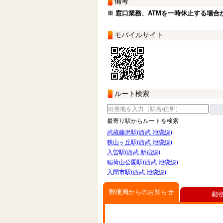
備考
※ 窓口業務、ATMを一時休止する場合
モバイルサイト
ルート検索
最寄り駅からルートを検索
武蔵藤沢駅(西武 池袋線)
狭山ヶ丘駅(西武 池袋線)
入曽駅(西武 新宿線)
稲荷山公園駅(西武 池袋線)
入間市駅(西武 池袋線)
郵便局からのお知らせ
郵