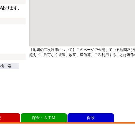
があります。
【地図の二次利用について】このページで公開している地図及び
超えて、許可なく複製、改変、送信等、二次利用することは著作
検 索
便
貯金・ＡＴＭ
保険