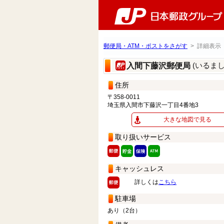
郵便局・ATM・ポストをさがす
> 詳細表示
(いるま
入間下藤沢郵便局
住所
〒358-0011
埼玉県入間市下藤沢一丁目4番地3
大きな地図で見る
取り扱いサービス
キャッシュレス
詳しくは
こちら
駐車場
あり（2台）