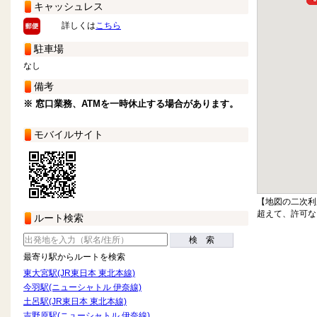
キャッシュレス
詳しくは
こちら
駐車場
なし
備考
※ 窓口業務、ATMを一時休止する場合があります。
モバイルサイト
【地図の二次利
超えて、許可な
ルート検索
検 索
最寄り駅からルートを検索
東大宮駅(JR東日本 東北本線)
今羽駅(ニューシャトル 伊奈線)
土呂駅(JR東日本 東北本線)
吉野原駅(ニューシャトル 伊奈線)