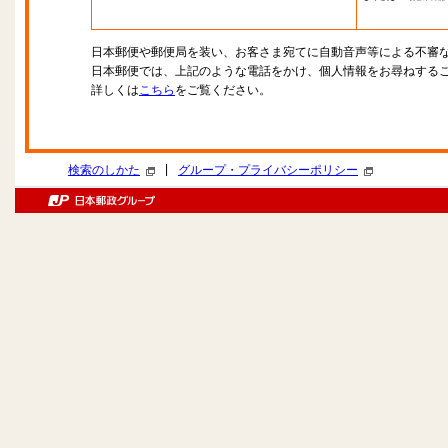
日本郵便や郵便局を装い、お客さま宛てに自動音声等による不審
日本郵便では、上記のような電話をかけ、個人情報をお尋ねする
詳しくは
こちら
をご覧ください。
|
検索のしかた
グループ・プライバシーポリシー