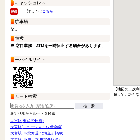
キャッシュレス
詳しくは
こちら
駐車場
なし
備考
※ 窓口業務、ATMを一時休止する場合があります。
モバイルサイト
【地図の二次利
超えて、許可な
ルート検索
検 索
最寄り駅からルートを検索
大宮駅(東武 野田線)
大宮駅(ニューシャトル 伊奈線)
大宮駅(JR北海道 北海道新幹線)
大宮駅(JR東日本 東北新幹線)