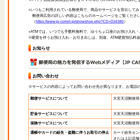
○いつもご利用されている郵便局で、商品やサービスを宣伝してみ
郵便局広告の詳しい内容はこちらのホームページをご覧くださ
（
https://www.jp-comm.jp/showshop.php?CD=034380
）
○ATMでは、いつでも手数料無料で、ゆうちょ口座のお預け入れ
※硬貨を伴うお預け入れ・お引き出しは、別途、ATM硬貨預払料
お知らせ
お問い合わせ
※サービスの内容によってお問い合わせ先が異なります。お電話
郵便サービスについて
大宮天沼郵便局
貯金サービスについて
大宮天沼郵便局
保険サービスについて
大宮天沼郵便局
通帳やカードの紛失・盗難に伴うお取引の停止
カード紛失セン
または上記店舗