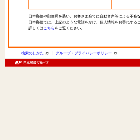
日本郵便や郵便局を装い、お客さま宛てに自動音声等による不審
日本郵便では、上記のような電話をかけ、個人情報をお尋ねする
詳しくは
こちら
をご覧ください。
|
検索のしかた
グループ・プライバシーポリシー