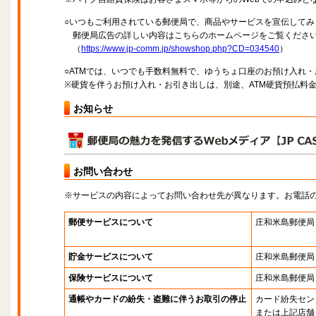
○いつもご利用されている郵便局で、商品やサービスを宣伝してみ
郵便局広告の詳しい内容はこちらのホームページをご覧くださ
（
https://www.jp-comm.jp/showshop.php?CD=034540
）
○ATMでは、いつでも手数料無料で、ゆうちょ口座のお預け入れ
※硬貨を伴うお預け入れ・お引き出しは、別途、ATM硬貨預払料
お知らせ
お問い合わせ
※サービスの内容によってお問い合わせ先が異なります。お電話
郵便サービスについて
庄和米島郵便局
貯金サービスについて
庄和米島郵便局
保険サービスについて
庄和米島郵便局
通帳やカードの紛失・盗難に伴うお取引の停止
カード紛失セン
または上記店舗