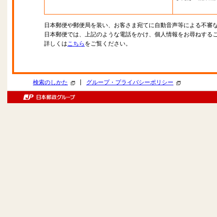
日本郵便や郵便局を装い、お客さま宛てに自動音声等による不審
日本郵便では、上記のような電話をかけ、個人情報をお尋ねする
詳しくは
こちら
をご覧ください。
|
検索のしかた
グループ・プライバシーポリシー