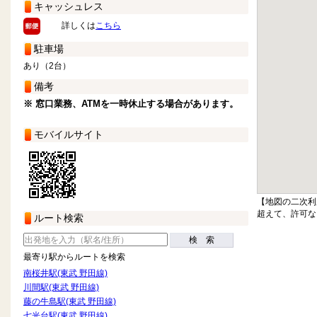
キャッシュレス
詳しくは
こちら
駐車場
あり（2台）
備考
※ 窓口業務、ATMを一時休止する場合があります。
モバイルサイト
【地図の二次利
超えて、許可な
ルート検索
検 索
最寄り駅からルートを検索
南桜井駅(東武 野田線)
川間駅(東武 野田線)
藤の牛島駅(東武 野田線)
七光台駅(東武 野田線)