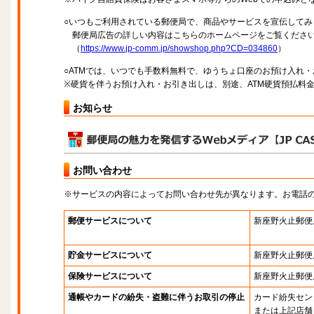
○いつもご利用されている郵便局で、商品やサービスを宣伝してみ
郵便局広告の詳しい内容はこちらのホームページをご覧くださ
（
https://www.jp-comm.jp/showshop.php?CD=034860
）
○ATMでは、いつでも手数料無料で、ゆうちょ口座のお預け入れ
※硬貨を伴うお預け入れ・お引き出しは、別途、ATM硬貨預払料
お知らせ
お問い合わせ
※サービスの内容によってお問い合わせ先が異なります。お電話
郵便サービスについて
新座野火止郵便
貯金サービスについて
新座野火止郵便
保険サービスについて
新座野火止郵便
通帳やカードの紛失・盗難に伴うお取引の停止
カード紛失セン
または上記店舗