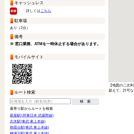
キャッシュレス
詳しくは
こちら
駐車場
あり（2台）
備考
※ 窓口業務、ATMを一時休止する場合があります。
モバイルサイト
【地図の二次利
超えて、許可な
ルート検索
検 索
最寄り駅からルートを検索
新座駅(JR東日本 武蔵野線)
志木駅(東武 東上本線)
朝霞台駅(東武 東上本線)
柳瀬川駅(東武 東上本線)