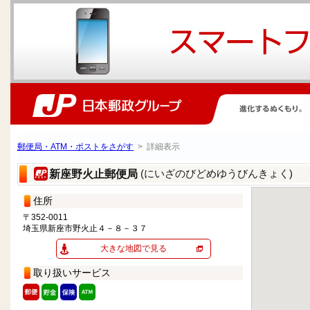
郵便局・ATM・ポストをさがす
> 詳細表示
(にいざのびどめゆうびんきょく)
新座野火止郵便局
住所
〒352-0011
埼玉県新座市野火止４－８－３７
大きな地図で見る
取り扱いサービス