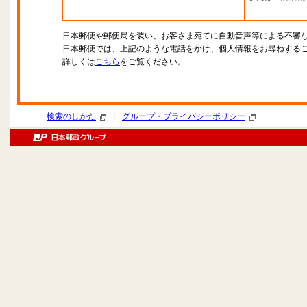
日本郵便や郵便局を装い、お客さま宛てに自動音声等による不審
日本郵便では、上記のような電話をかけ、個人情報をお尋ねする
詳しくは
こちら
をご覧ください。
|
検索のしかた
グループ・プライバシーポリシー