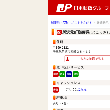
郵便局・ATM・ポストをさがす
> 詳細表示
(ところざ
所沢元町郵便局
住所
〒359-1121
埼玉県所沢市元町２８－１７
大きな地図で見る
取り扱いサービス
キャッシュレス
詳しくは
こちら
駐車場
あり（2台）