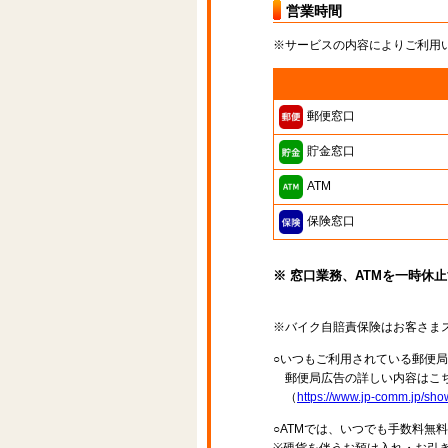
営業時間
※サービスの内容によりご利用
郵便窓口
貯金窓口
ATM
保険窓口
※ 窓口業務、ATMを一時休
※バイク自賠責保険はお客さま
○いつもご利用されている郵便
郵便局広告の詳しい内容はこち
（
https://www.jp-comm.jp/s
○ATMでは、いつでも手数料無