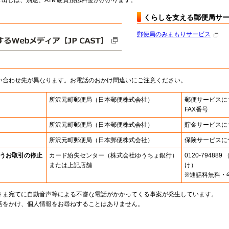
出しは、別途、ATM硬貨預払料金がかかります。
くらしを支える郵便局サ
郵便局のみまもりサービス
い合わせ先が異なります。お電話のおかけ間違いにご注意ください。
所沢元町郵便局
（日本郵便株式会社）
郵便サービスに
FAX番号
所沢元町郵便局
（日本郵便株式会社）
貯金サービスに
所沢元町郵便局
（日本郵便株式会社）
保険サービスに
うお取引の停止
カード紛失センター
（株式会社ゆうちょ銀行）
0120-7948
または上記店舗
け）
※通話料無料・
さま宛てに自動音声等による不審な電話がかかってくる事案が発生しています。
話をかけ、個人情報をお尋ねすることはありません。
。