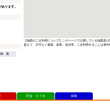
があります。
【地図の二次利用について】このページで公開している地図及び
超えて、許可なく複製、改変、送信等、二次利用することは著作
検 索
便
貯金・ＡＴＭ
保険