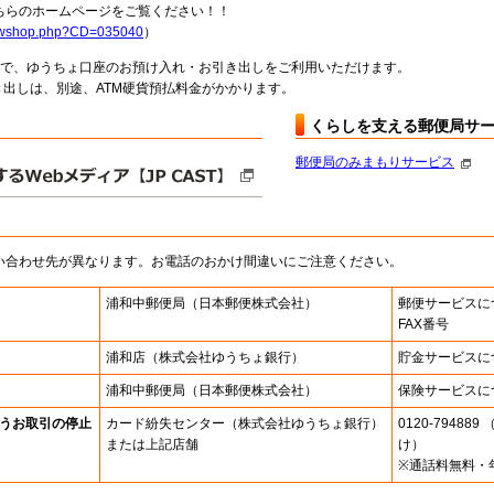
らのホームページをご覧ください！！
howshop.php?CD=035040
）
料で、ゆうちょ口座のお預け入れ・お引き出しをご利用いただけます。
出しは、別途、ATM硬貨預払料金がかかります。
くらしを支える郵便局サ
郵便局のみまもりサービス
い合わせ先が異なります。お電話のおかけ間違いにご注意ください。
浦和中郵便局
（日本郵便株式会社）
郵便サービスに
FAX番号
浦和店
（株式会社ゆうちょ銀行）
貯金サービスに
浦和中郵便局
（日本郵便株式会社）
保険サービスに
うお取引の停止
カード紛失センター
（株式会社ゆうちょ銀行）
0120-7948
または上記店舗
け）
※通話料無料・