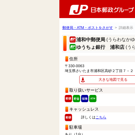
郵便局・ATM・ポストをさがす
> 詳細表示
(うらわなかゆ
浦和中郵便局
(う
ゆうちょ銀行 浦和店
住所
〒330-0063
埼玉県さいたま市浦和区高砂２丁目７－２
大きな地図で見る
取り扱いサービス
キャッシュレス
詳しくは
こちら
駐車場
あり（1台）