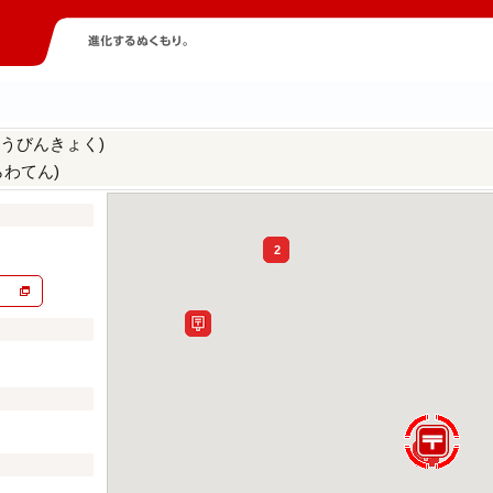
うびんきょく)
らわてん)
2