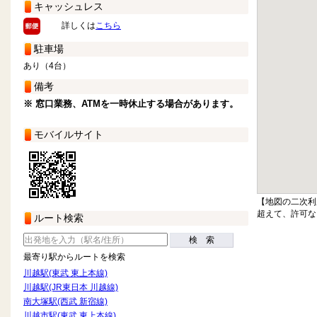
キャッシュレス
詳しくは
こちら
駐車場
あり（4台）
備考
※ 窓口業務、ATMを一時休止する場合があります。
モバイルサイト
【地図の二次利
超えて、許可な
ルート検索
検 索
最寄り駅からルートを検索
川越駅(東武 東上本線)
川越駅(JR東日本 川越線)
南大塚駅(西武 新宿線)
川越市駅(東武 東上本線)