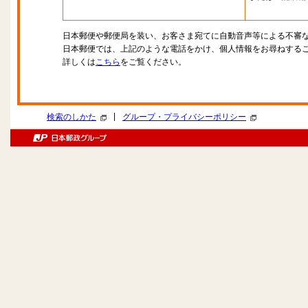
日本郵便や郵便局を装い、お客さま宛てに自動音声等による不審
日本郵便では、上記のような電話をかけ、個人情報をお尋ねする
詳しくは
こちら
をご覧ください。
|
検索のしかた
グループ・プライバシーポリシー