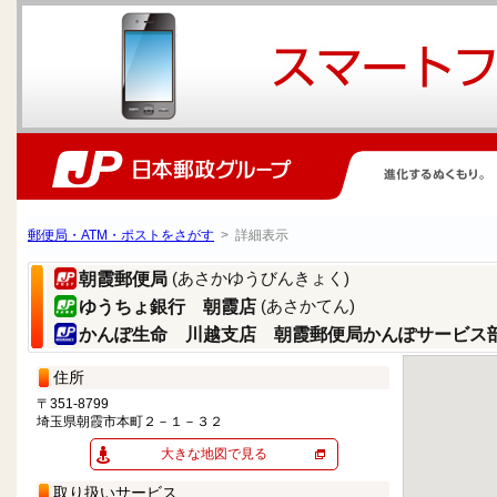
郵便局・ATM・ポストをさがす
> 詳細表示
(あさかゆうびんきょく)
朝霞郵便局
(あさかてん)
ゆうちょ銀行 朝霞店
かんぽ生命 川越支店 朝霞郵便局かんぽサービス
住所
〒351-8799
埼玉県朝霞市本町２－１－３２
大きな地図で見る
取り扱いサービス