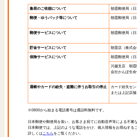
集荷のご依頼について
朝霞郵便局
（日
郵便・ゆうパック等について
朝霞郵便局
（日
郵便サービスについて
朝霞郵便局
（日
貯金サービスについて
朝霞店
（株式会
保険サービスについて
朝霞郵便局
（日
川越支店 朝霞
会社かんぽ生命
通帳やカードの紛失・盗難に伴うお取引の停止
カード紛失セン
または上記店舗
※0800から始まる電話番号は通話料無料です。
日本郵便や郵便局を装い、お客さま宛てに自動音声等による不審
日本郵便では、上記のような電話をかけ、個人情報をお尋ねする
詳しくは
こちら
をご覧ください。