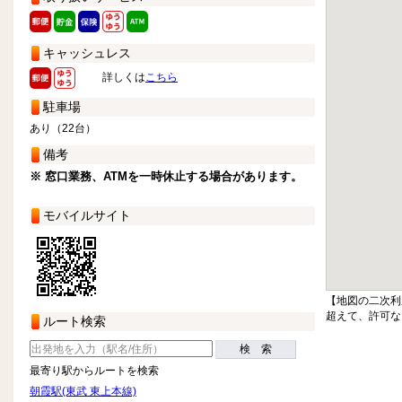
キャッシュレス
詳しくは
こちら
駐車場
あり（22台）
備考
※ 窓口業務、ATMを一時休止する場合があります。
モバイルサイト
【地図の二次利
超えて、許可な
ルート検索
検 索
最寄り駅からルートを検索
朝霞駅(東武 東上本線)