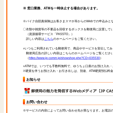
※ 窓口業務、ATMを一時休止する場合があります。
※バイク自賠責保険はお客さまスマホ等からのWebでの申込みと
〇衣類や雑貨等の不要品を回収するボックスを郵便局に設置して
（資源循環サービス「PASSTO」）
詳しい内容は
こちら
のホームページをご覧ください。
○いつもご利用されている郵便局で、商品やサービスを宣伝してみ
郵便局広告の詳しい内容はこちらのホームページをご覧くださ
（
https://www.jp-comm.jp/showshop.php?CD=035530
）
○ATMでは、いつでも手数料無料で、ゆうちょ口座のお預け入れ
※硬貨を伴うお預け入れ・お引き出しは、別途、ATM硬貨預払料
お知らせ
お問い合わせ
※サービスの内容によってお問い合わせ先が異なります。お電話