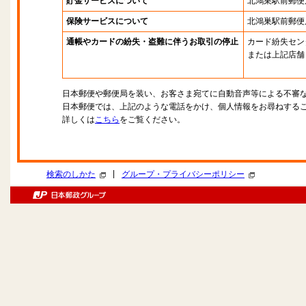
貯金サービスについて
北鴻巣駅前郵便
保険サービスについて
北鴻巣駅前郵便
通帳やカードの紛失・盗難に伴うお取引の停止
カード紛失セン
または上記店舗
日本郵便や郵便局を装い、お客さま宛てに自動音声等による不審
日本郵便では、上記のような電話をかけ、個人情報をお尋ねする
詳しくは
こちら
をご覧ください。
|
検索のしかた
グループ・プライバシーポリシー