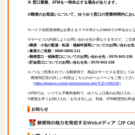
※ 窓口業務、ATMを一時休止する場合があります。
※郵便のお取扱いについて、ゆうゆう窓口の営業時間内にお
※バイク自賠責保険はお客さまスマホ等からのWebでの申込みと
※サービスの内容によりお問い合わせ先が異なりますので、ご注
○郵便・小包の配達・転居・後納申請等についてのお問い合わせ先：057
○集荷のご依頼：0800-0800-111
○郵便窓口・保険窓口についてのお問い合わせ先：0570-943-158
○貯金窓口についてのお問い合わせ先：0570-943-158
○いつもご利用されている郵便局で、商品やサービスを宣伝してみ
郵便局広告の詳しい内容はこちらのホームページをご覧くださ
（
https://www.jp-comm.jp/showshop.php?CD=036240
）
○ATMでは、いつでも手数料無料で、ゆうちょ口座のお預け入れ
※硬貨を伴うお預け入れ・お引き出しは、別途、ATM硬貨預払料
お知らせ