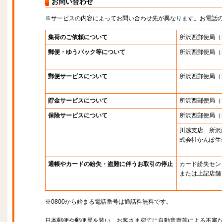
お問い合わせ
※サービスの内容によってお問い合わせ先が異なります。お電話
集荷のご依頼について
所沢西郵便局
（
郵便・ゆうパック等について
所沢西郵便局
（
郵便サービスについて
所沢西郵便局
（
貯金サービスについて
所沢西郵便局
（
保険サービスについて
所沢西郵便局
（
川越支店 所沢
式会社かんぽ生
通帳やカードの紛失・盗難に伴うお取引の停止
カード紛失セン
または上記店舗
※0800から始まる電話番号は通話料無料です。
日本郵便や郵便局を装い、お客さま宛てに自動音声等による不審