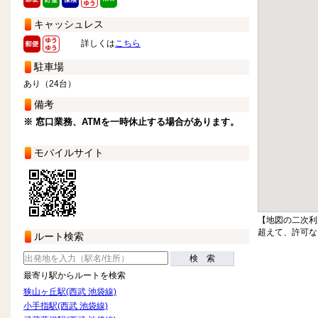
キャッシュレス
詳しくは
こちら
駐車場
あり（24台）
備考
※ 窓口業務、ATMを一時休止する場合があります。
モバイルサイト
【地図の二次利
超えて、許可な
ルート検索
検 索
最寄り駅からルートを検索
狭山ヶ丘駅(西武 池袋線)
小手指駅(西武 池袋線)