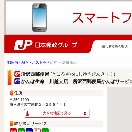
郵便局・ATM・ポストをさがす
> 詳細表示
(ところざわにしゆうびんきょく)
所沢西郵便局
かんぽ生命 川越支店 所沢西郵便局かんぽサービ
住所
〒359-1199
埼玉県所沢市若狭２－２５９４－１
大きな地図で見る
取り扱いサービス