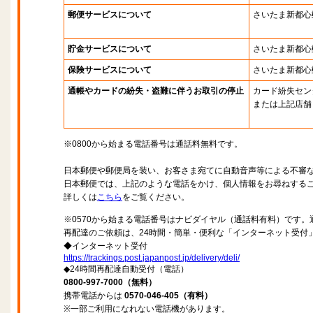
郵便サービスについて
さいたま新都心
貯金サービスについて
さいたま新都心
保険サービスについて
さいたま新都心
通帳やカードの紛失・盗難に伴うお取引の停止
カード紛失セン
または上記店舗
※0800から始まる電話番号は通話料無料です。
日本郵便や郵便局を装い、お客さま宛てに自動音声等による不審
日本郵便では、上記のような電話をかけ、個人情報をお尋ねする
詳しくは
こちら
をご覧ください。
※0570から始まる電話番号はナビダイヤル（通話料有料）です
再配達のご依頼は、24時間・簡単・便利な「インターネット受付
◆インターネット受付
https://trackings.post.japanpost.jp/delivery/deli/
◆24時間再配達自動受付（電話）
0800-997-7000（無料）
携帯電話からは
0570-046-405（有料）
※一部ご利用になれない電話機があります。