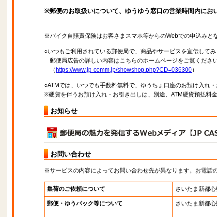
※郵便のお取扱いについて、ゆうゆう窓口の営業時間内にお
※バイク自賠責保険はお客さまスマホ等からのWebでの申込みと
○いつもご利用されている郵便局で、商品やサービスを宣伝してみ
郵便局広告の詳しい内容はこちらのホームページをご覧くださ
（
https://www.jp-comm.jp/showshop.php?CD=036300
）
○ATMでは、いつでも手数料無料で、ゆうちょ口座のお預け入れ
※硬貨を伴うお預け入れ・お引き出しは、別途、ATM硬貨預払料
お知らせ
お問い合わせ
※サービスの内容によってお問い合わせ先が異なります。お電話
集荷のご依頼について
さいたま新都心
郵便・ゆうパック等について
さいたま新都心