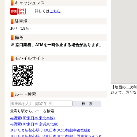
キャッシュレス
詳しくは
こちら
駐車場
あり（19台）
備考
※ 窓口業務、ATMを一時休止する場合があります。
モバイルサイト
【地図の二次利
超えて、許可な
ルート検索
検 索
最寄り駅からルートを検索
与野駅(JR東日本 東北本線)
与野駅(JR東日本 京浜東北線)
さいたま新都心駅(JR東日本 東北本線(宇都宮線))
さいたま新都心駅(JR東日本 東北本線(上野東京ライン))