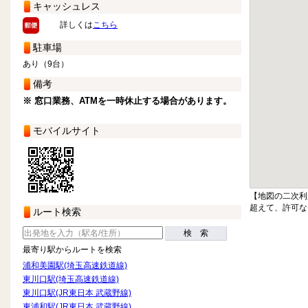
キャッシュレス
詳しくは
こちら
駐車場
あり（9台）
備考
※ 窓口業務、ATMを一時休止する場合があります。
モバイルサイト
【地図の二次利
超えて、許可な
ルート検索
検 索
最寄り駅からルートを検索
浦和美園駅(埼玉高速鉄道線)
東川口駅(埼玉高速鉄道線)
東川口駅(JR東日本 武蔵野線)
東浦和駅(JR東日本 武蔵野線)