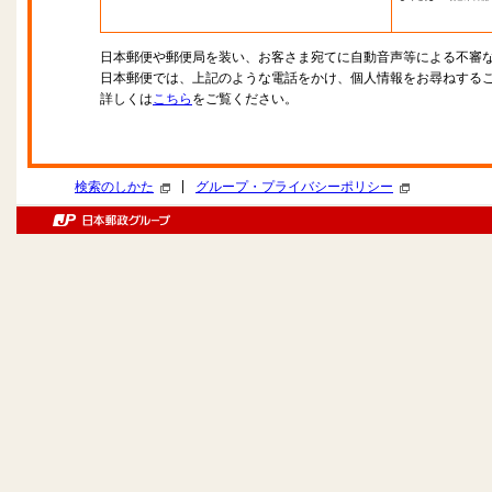
日本郵便や郵便局を装い、お客さま宛てに自動音声等による不審
日本郵便では、上記のような電話をかけ、個人情報をお尋ねする
詳しくは
こちら
をご覧ください。
|
検索のしかた
グループ・プライバシーポリシー