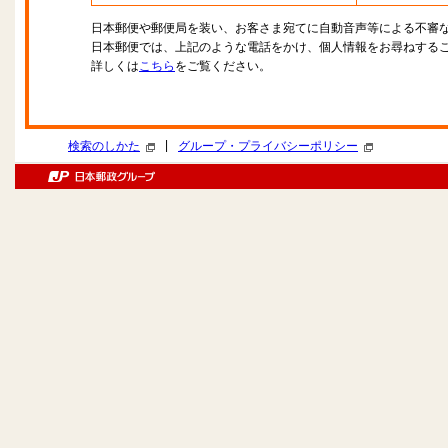
日本郵便や郵便局を装い、お客さま宛てに自動音声等による不審
日本郵便では、上記のような電話をかけ、個人情報をお尋ねする
詳しくは
こちら
をご覧ください。
|
検索のしかた
グループ・プライバシーポリシー