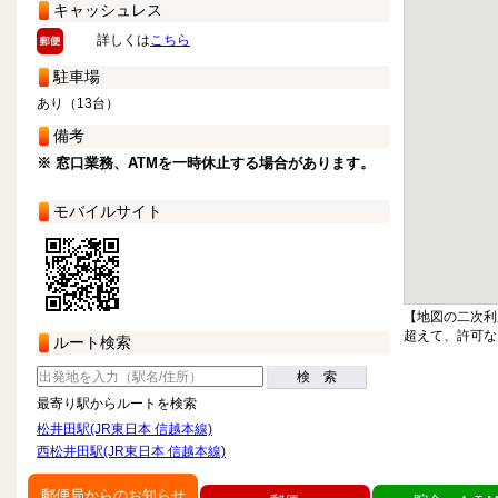
キャッシュレス
詳しくは
こちら
駐車場
あり（13台）
備考
※ 窓口業務、ATMを一時休止する場合があります。
モバイルサイト
【地図の二次利
超えて、許可な
ルート検索
検 索
最寄り駅からルートを検索
松井田駅(JR東日本 信越本線)
西松井田駅(JR東日本 信越本線)
郵便局からのお知らせ