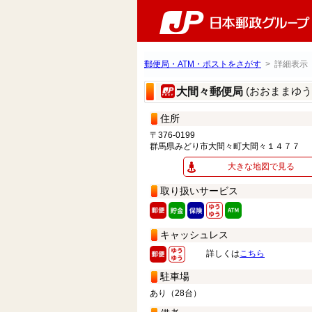
郵便局・ATM・ポストをさがす
> 詳細表示
(おおままゆう
大間々郵便局
住所
〒376-0199
群馬県みどり市大間々町大間々１４７７
大きな地図で見る
取り扱いサービス
キャッシュレス
詳しくは
こちら
駐車場
あり（28台）