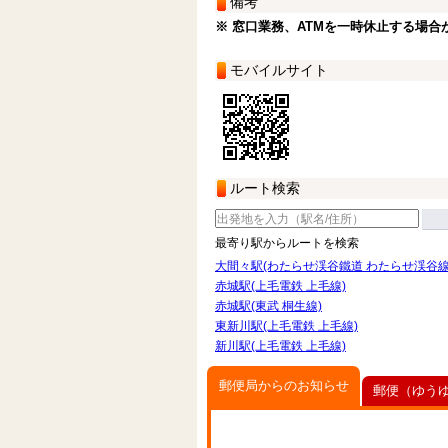
備考
※ 窓口業務、ATMを一時休止する場合
モバイルサイト
ルート検索
最寄り駅からルートを検索
大間々駅(わたらせ渓谷鐵道 わたらせ渓谷線
赤城駅(上毛電鉄 上毛線)
赤城駅(東武 桐生線)
東新川駅(上毛電鉄 上毛線)
新川駅(上毛電鉄 上毛線)
郵便局からのお知らせ
郵便（ゆう