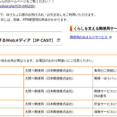
らのホームページをご覧ください！！
howshop.php?CD=040230
）
料で、ゆうちょ口座のお預け入れ・お引き出しをご利用いただけます。
出しは、別途、ATM硬貨預払料金がかかります。
くらしを支える郵便局サ
郵便局のみまもりサービス
い合わせ先が異なります。お電話のおかけ間違いにご注意ください。
大間々郵便局
（日本郵便株式会社）
集荷のご依頼に
大間々郵便局
（日本郵便株式会社）
郵便・ゆうパッ
大間々郵便局
（日本郵便株式会社）
郵便サービスに
FAX番号
大間々郵便局
（日本郵便株式会社）
貯金サービスに
大間々郵便局
（日本郵便株式会社）
保険サービスに