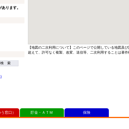
があります。
【地図の二次利用について】このページで公開している地図及び
超えて、許可なく複製、改変、送信等、二次利用することは著作
検 索
)
ゆう窓口）
貯金・ＡＴＭ
保険