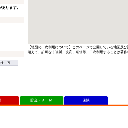
があります。
【地図の二次利用について】このページで公開している地図及び
超えて、許可なく複製、改変、送信等、二次利用することは著作
検 索
便
貯金・ＡＴＭ
保険