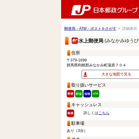
郵便局・ATM・ポストをさがす
> 詳細表示
(みなかみゆうび
水上郵便局
住所
〒379-1699
群馬県利根郡みなかみ町湯原７０４
大きな地図で見る
取り扱いサービス
キャッシュレス
詳しくは
こちら
駐車場
あり（3台）