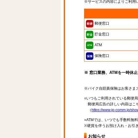
※サービスの内容によりご利用
郵便窓口
貯金窓口
ATM
保険窓口
※ 窓口業務、ATMを一時休
※バイク自賠責保険はお客さま
○いつもご利用されている郵便
郵便局広告の詳しい内容はこち
（
https://www.jp-comm.jp/s
○ATMでは、いつでも手数料無
※硬貨を伴うお預け入れ・お引き
お知らせ