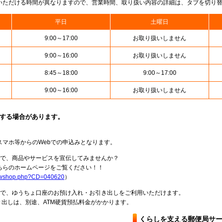
いただける時間が異なりますので、営業時間、取り扱い内容の詳細は、タブを切り
平日
土曜日
9:00～17:00
お取り扱いしません
9:00～16:00
お取り扱いしません
8:45～18:00
9:00～17:00
9:00～16:00
お取り扱いしません
止する場合があります。
スマホ等からのWebでの申込みとなります。
局で、商品やサービスを宣伝してみませんか？
らのホームページをご覧ください！！
howshop.php?CD=040620
）
料で、ゆうちょ口座のお預け入れ・お引き出しをご利用いただけます。
出しは、別途、ATM硬貨預払料金がかかります。
くらしを支える郵便局サ