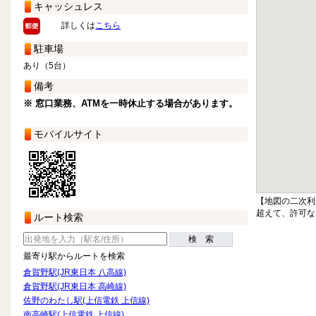
キャッシュレス
詳しくは
こちら
駐車場
あり（5台）
備考
※ 窓口業務、ATMを一時休止する場合があります。
モバイルサイト
【地図の二次利
超えて、許可な
ルート検索
検 索
最寄り駅からルートを検索
倉賀野駅(JR東日本 八高線)
倉賀野駅(JR東日本 高崎線)
佐野のわたし駅(上信電鉄 上信線)
南高崎駅(上信電鉄 上信線)