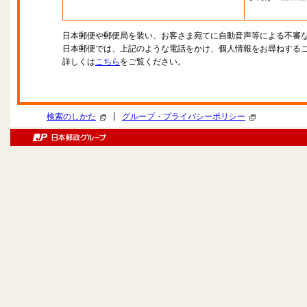
日本郵便や郵便局を装い、お客さま宛てに自動音声等による不審
日本郵便では、上記のような電話をかけ、個人情報をお尋ねする
詳しくは
こちら
をご覧ください。
|
検索のしかた
グループ・プライバシーポリシー