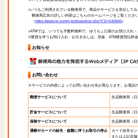
○いつもご利用されている郵便局で、商品やサービスを宣伝してみ
郵便局広告の詳しい内容はこちらのホームページをご覧くださ
（
https://www.jp-comm.jp/showshop.php?CD=040940
）
○ATMでは、いつでも手数料無料で、ゆうちょ口座のお預け入れ
※硬貨を伴うお預け入れ・お引き出しは、別途、ATM硬貨預払料
お知らせ
お問い合わせ
※サービスの内容によってお問い合わせ先が異なります。お電話
郵便サービスについて
生品郵便局
（日
貯金サービスについて
生品郵便局
（日
保険サービスについて
生品郵便局
（日
通帳やカードの紛失・盗難に伴うお取引の停止
カード紛失セン
または上記店舗