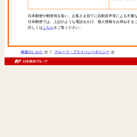
日本郵便や郵便局を装い、お客さま宛てに自動音声等による不審
日本郵便では、上記のような電話をかけ、個人情報をお尋ねする
詳しくは
こちら
をご覧ください。
|
検索のしかた
グループ・プライバシーポリシー