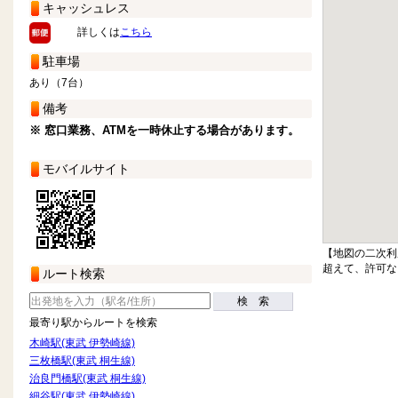
キャッシュレス
詳しくは
こちら
駐車場
あり（7台）
備考
※ 窓口業務、ATMを一時休止する場合があります。
モバイルサイト
【地図の二次利
超えて、許可な
ルート検索
検 索
最寄り駅からルートを検索
木崎駅(東武 伊勢崎線)
三枚橋駅(東武 桐生線)
治良門橋駅(東武 桐生線)
細谷駅(東武 伊勢崎線)