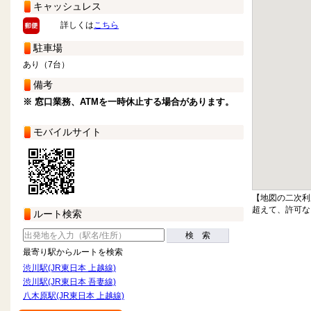
キャッシュレス
詳しくは
こちら
駐車場
あり（7台）
備考
※ 窓口業務、ATMを一時休止する場合があります。
モバイルサイト
【地図の二次利
超えて、許可な
ルート検索
検 索
最寄り駅からルートを検索
渋川駅(JR東日本 上越線)
渋川駅(JR東日本 吾妻線)
八木原駅(JR東日本 上越線)