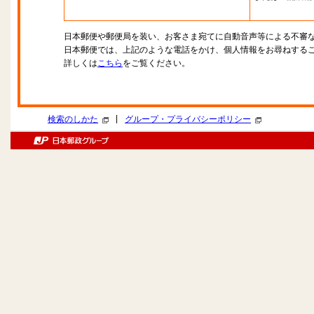
日本郵便や郵便局を装い、お客さま宛てに自動音声等による不審
日本郵便では、上記のような電話をかけ、個人情報をお尋ねする
詳しくは
こちら
をご覧ください。
|
検索のしかた
グループ・プライバシーポリシー