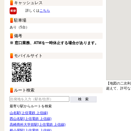
キャッシュレス
詳しくは
こちら
駐車場
あり（5台）
備考
※ 窓口業務、ATMを一時休止する場合があります。
モバイルサイト
【地図の二次利
超えて、許可な
ルート検索
検 索
最寄り駅からルートを検索
山名駅(上信電鉄 上信線)
西山名駅(上信電鉄 上信線)
高崎商科大学前駅(上信電鉄 上信線)
根小屋駅(上信電鉄 上信線)