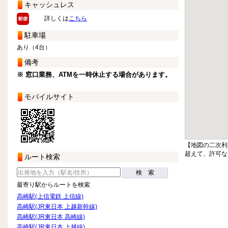
キャッシュレス
詳しくは
こちら
駐車場
あり（4台）
備考
※ 窓口業務、ATMを一時休止する場合があります。
モバイルサイト
【地図の二次利
超えて、許可な
ルート検索
検 索
最寄り駅からルートを検索
高崎駅(上信電鉄 上信線)
高崎駅(JR東日本 上越新幹線)
高崎駅(JR東日本 高崎線)
高崎駅(JR東日本 上越線)