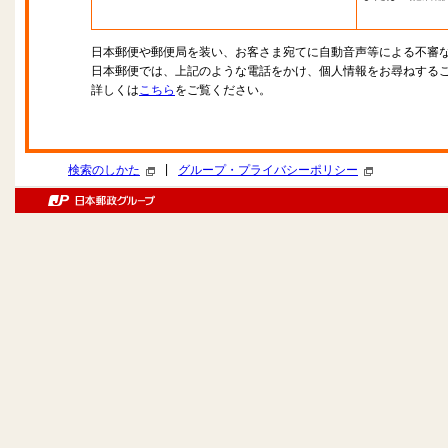
日本郵便や郵便局を装い、お客さま宛てに自動音声等による不審
日本郵便では、上記のような電話をかけ、個人情報をお尋ねする
詳しくは
こちら
をご覧ください。
|
検索のしかた
グループ・プライバシーポリシー