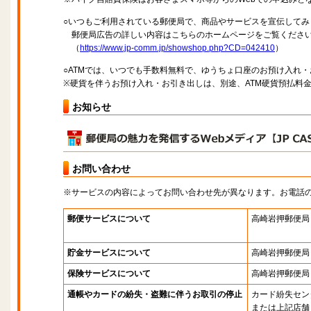
○いつもご利用されている郵便局で、商品やサービスを宣伝してみ
郵便局広告の詳しい内容はこちらのホームページをご覧くださ
（
https://www.jp-comm.jp/showshop.php?CD=042410
）
○ATMでは、いつでも手数料無料で、ゆうちょ口座のお預け入れ
※硬貨を伴うお預け入れ・お引き出しは、別途、ATM硬貨預払料
お知らせ
お問い合わせ
※サービスの内容によってお問い合わせ先が異なります。お電話
郵便サービスについて
高崎岩押郵便局
貯金サービスについて
高崎岩押郵便局
保険サービスについて
高崎岩押郵便局
通帳やカードの紛失・盗難に伴うお取引の停止
カード紛失セン
または上記店舗