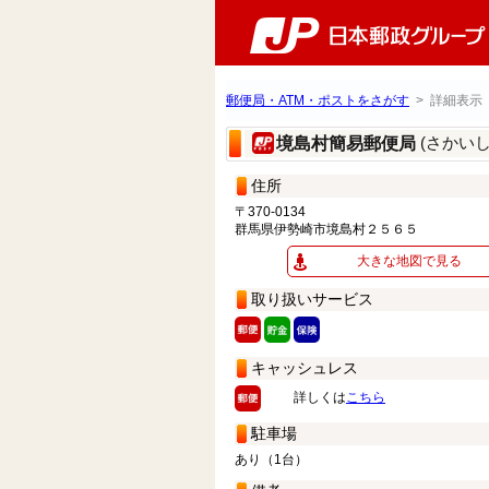
郵便局・ATM・ポストをさがす
> 詳細表示
(さかい
境島村簡易郵便局
住所
〒370-0134
群馬県伊勢崎市境島村２５６５
大きな地図で見る
取り扱いサービス
キャッシュレス
詳しくは
こちら
駐車場
あり（1台）