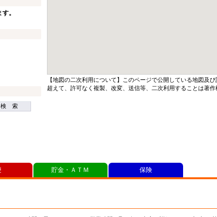
ます。
【地図の二次利用について】このページで公開している地図及び
超えて、許可なく複製、改変、送信等、二次利用することは著作
検 索
便
貯金・ＡＴＭ
保険