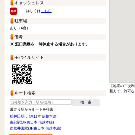
キャッシュレス
詳しくは
こちら
駐車場
あり（4台）
備考
※ 窓口業務を一時休止する場合があります。
モバイルサイト
【地図の二次利
超えて、許可な
ルート検索
検 索
最寄り駅からルートを検索
松井田駅(JR東日本 信越本線)
磯部駅(JR東日本 信越本線)
西松井田駅(JR東日本 信越本線)