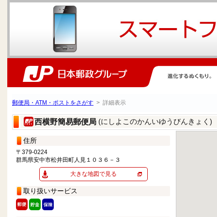
郵便局・ATM・ポストをさがす
> 詳細表示
(にしよこのかんいゆうびんきょく)
西横野簡易郵便局
住所
〒379-0224
群馬県安中市松井田町人見１０３６－３
大きな地図で見る
取り扱いサービス