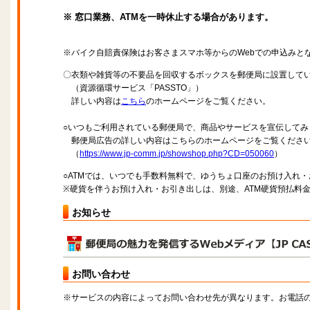
※ 窓口業務、ATMを一時休止する場合があります。
※バイク自賠責保険はお客さまスマホ等からのWebでの申込みと
〇衣類や雑貨等の不要品を回収するボックスを郵便局に設置して
（資源循環サービス「PASSTO」）
詳しい内容は
こちら
のホームページをご覧ください。
○いつもご利用されている郵便局で、商品やサービスを宣伝してみ
郵便局広告の詳しい内容はこちらのホームページをご覧くださ
（
https://www.jp-comm.jp/showshop.php?CD=050060
）
○ATMでは、いつでも手数料無料で、ゆうちょ口座のお預け入れ
※硬貨を伴うお預け入れ・お引き出しは、別途、ATM硬貨預払料
お知らせ
お問い合わせ
※サービスの内容によってお問い合わせ先が異なります。お電話