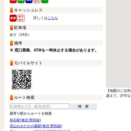
キャッシュレス
詳しくは
こちら
駐車場
あり（14台）
備考
※ 窓口業務、ATMを一時休止する場合があります。
モバイルサイト
【地図の二次利
超えて、許可な
ルート検索
検 索
最寄り駅からルートを検索
初石駅(東武 野田線)
流山おおたかの森駅(東武 野田線)