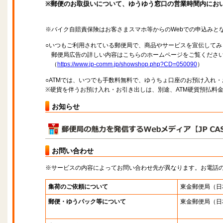
※郵便のお取扱いについて、ゆうゆう窓口の営業時間内にお
※バイク自賠責保険はお客さまスマホ等からのWebでの申込みと
○いつもご利用されている郵便局で、商品やサービスを宣伝してみ
郵便局広告の詳しい内容はこちらのホームページをご覧くださ
（
https://www.jp-comm.jp/showshop.php?CD=050090
）
○ATMでは、いつでも手数料無料で、ゆうちょ口座のお預け入れ
※硬貨を伴うお預け入れ・お引き出しは、別途、ATM硬貨預払料
お知らせ
お問い合わせ
※サービスの内容によってお問い合わせ先が異なります。お電話
集荷のご依頼について
東金郵便局
（日
郵便・ゆうパック等について
東金郵便局
（日