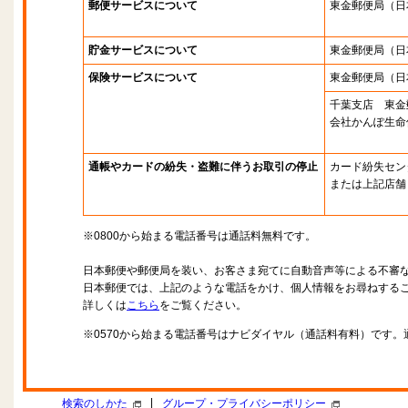
郵便サービスについて
東金郵便局
（日
貯金サービスについて
東金郵便局
（日
保険サービスについて
東金郵便局
（日
千葉支店 東金
会社かんぽ生命
通帳やカードの紛失・盗難に伴うお取引の停止
カード紛失セン
または上記店舗
※0800から始まる電話番号は通話料無料です。
日本郵便や郵便局を装い、お客さま宛てに自動音声等による不審
日本郵便では、上記のような電話をかけ、個人情報をお尋ねする
詳しくは
こちら
をご覧ください。
※0570から始まる電話番号はナビダイヤル（通話料有料）です
|
検索のしかた
グループ・プライバシーポリシー