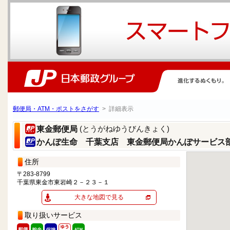
郵便局・ATM・ポストをさがす
> 詳細表示
(とうがねゆうびんきょく)
東金郵便局
かんぽ生命 千葉支店 東金郵便局かんぽサービス
住所
〒283-8799
千葉県東金市東岩崎２－２３－１
大きな地図で見る
取り扱いサービス