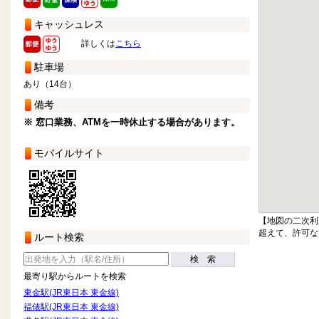
キャッシュレス
詳しくは
こちら
駐車場
あり（14台）
備考
※ 窓口業務、ATMを一時休止する場合があります。
モバイルサイト
【地図の二次利
超えて、許可な
ルート検索
検 索
最寄り駅からルートを検索
東金駅(JR東日本 東金線)
福俵駅(JR東日本 東金線)