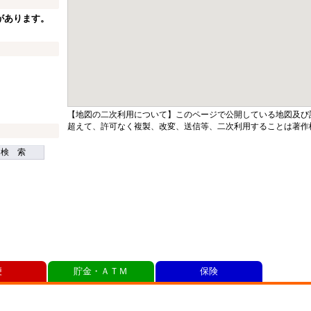
があります。
【地図の二次利用について】このページで公開している地図及び
超えて、許可なく複製、改変、送信等、二次利用することは著作
検 索
便
貯金・ＡＴＭ
保険