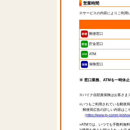
営業時間
※サービスの内容によりご利用
郵便窓口
貯金窓口
ATM
保険窓口
※ 窓口業務、ATMを一時休
※バイク自賠責保険はお客さま
○いつもご利用されている郵便
郵便局広告の詳しい内容はこち
（
https://www.jp-comm.jp/s
○ATMでは、いつでも手数料無