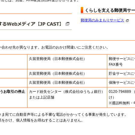
出しは、別途、ATM硬貨預払料金がかかります。
くらしを支える郵便局サ
郵便局のみまもりサービス
い合わせ先が異なります。お電話のおかけ間違いにご注意ください。
久留里郵便局
（日本郵便株式会社）
郵便サービスに
FAX番号
久留里郵便局
（日本郵便株式会社）
貯金サービスに
久留里郵便局
（日本郵便株式会社）
保険サービスに
うお取引の停止
カード紛失センター
（株式会社ゆうちょ銀行）
0120-7948
または上記店舗
け）
※通話料無料・
さま宛てに自動音声等による不審な電話がかかってくる事案が発生しています。
話をかけ、個人情報をお尋ねすることはありません。
。