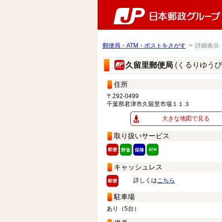
郵便局・ATM・ポストをさがす
> 詳細表示
(くるりゆうび
久留里郵便局
住所
〒292-0499
千葉県君津市久留里市場１１３
大きな地図で見る
取り扱いサービス
キャッシュレス
詳しくは
こちら
駐車場
あり（5台）