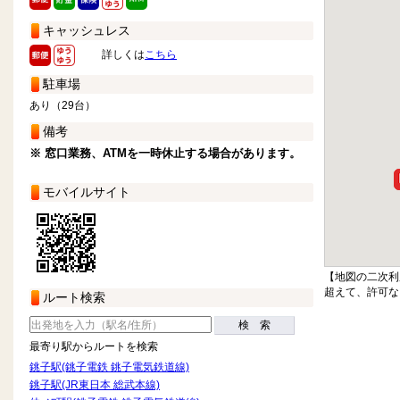
キャッシュレス
詳しくは
こちら
駐車場
あり（29台）
備考
※ 窓口業務、ATMを一時休止する場合があります。
モバイルサイト
【地図の二次利
超えて、許可な
ルート検索
検 索
最寄り駅からルートを検索
銚子駅(銚子電鉄 銚子電気鉄道線)
銚子駅(JR東日本 総武本線)