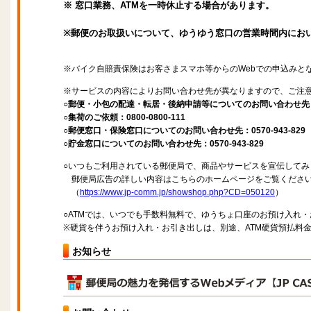
※ 窓口業務、ATMを一時休止する場合があります。
※郵便のお取扱いについて、ゆうゆう窓口の営業時間内にお
※バイク自賠責保険はお客さまスマホ等からのWebでの申込みと
※サービスの内容によりお問い合わせ先が異なりますので、ご注
○郵便・小包の配達・転居・後納申請等についてのお問い合わせ先：057
○集荷のご依頼：0800-0800-111
○郵便窓口・保険窓口についてのお問い合わせ先：0570-943-829
○貯金窓口についてのお問い合わせ先：0570-943-829
○いつもご利用されている郵便局で、商品やサービスを宣伝してみ
郵便局広告の詳しい内容はこちらのホームページをご覧くださ
（
https://www.jp-comm.jp/showshop.php?CD=050120
）
○ATMでは、いつでも手数料無料で、ゆうちょ口座のお預け入れ
※硬貨を伴うお預け入れ・お引き出しは、別途、ATM硬貨預払料
お知らせ