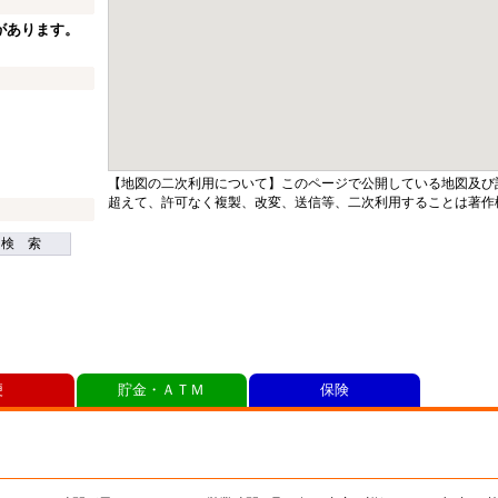
があります。
【地図の二次利用について】このページで公開している地図及び
超えて、許可なく複製、改変、送信等、二次利用することは著作
検 索
便
貯金・ＡＴＭ
保険