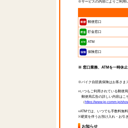
※サービスの内容によりご利用
郵便窓口
貯金窓口
ATM
保険窓口
※ 窓口業務、ATMを一時休
※バイク自賠責保険はお客さま
○いつもご利用されている郵便
郵便局広告の詳しい内容はこち
（
https://www.jp-comm.jp/s
○ATMでは、いつでも手数料無
※硬貨を伴うお預け入れ・お引き
お知らせ