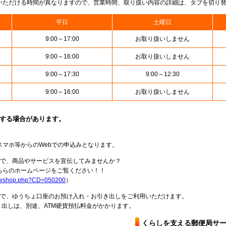
いただける時間が異なりますので、営業時間、取り扱い内容の詳細は、タブを切り
平日
土曜日
9:00～17:00
お取り扱いしません
9:00～16:00
お取り扱いしません
9:00～17:30
9:00～12:30
9:00～16:00
お取り扱いしません
止する場合があります。
スマホ等からのWebでの申込みとなります。
局で、商品やサービスを宣伝してみませんか？
らのホームページをご覧ください！！
howshop.php?CD=050200
）
料で、ゆうちょ口座のお預け入れ・お引き出しをご利用いただけます。
出しは、別途、ATM硬貨預払料金がかかります。
くらしを支える郵便局サ