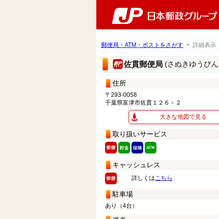
郵便局・ATM・ポストをさがす
> 詳細表示
(さぬきゆうびん
佐貫郵便局
住所
〒293-0058
千葉県富津市佐貫１２６－２
大きな地図で見る
取り扱いサービス
キャッシュレス
詳しくは
こちら
駐車場
あり（4台）