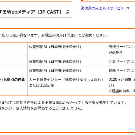
郵便局のみまもりサービス
い合わせ先が異なります。お電話のおかけ間違いにご注意ください。
佐貫郵便局
（日本郵便株式会社）
郵便サービスに
FAX番号
佐貫郵便局
（日本郵便株式会社）
貯金サービスに
佐貫郵便局
（日本郵便株式会社）
保険サービスに
うお取引の停止
カード紛失センター
（株式会社ゆうちょ銀行）
0120-7948
または上記店舗
け）
※通話料無料・
さま宛てに自動音声等による不審な電話がかかってくる事案が発生しています。
話をかけ、個人情報をお尋ねすることはありません。
。