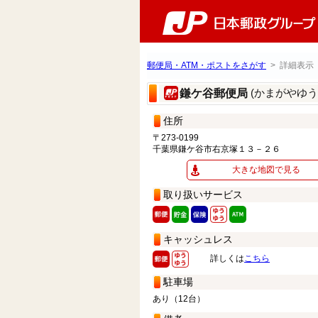
郵便局・ATM・ポストをさがす
> 詳細表示
(かまがやゆう
鎌ケ谷郵便局
住所
〒273-0199
千葉県鎌ケ谷市右京塚１３－２６
大きな地図で見る
取り扱いサービス
キャッシュレス
詳しくは
こちら
駐車場
あり（12台）