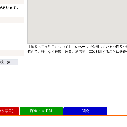
があります。
【地図の二次利用について】このページで公開している地図及び
超えて、許可なく複製、改変、送信等、二次利用することは著作
検 索
ゆう窓口）
貯金・ＡＴＭ
保険