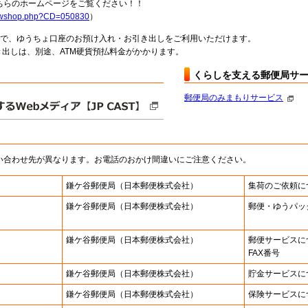
らのホームページをご覧ください！！
howshop.php?CD=050830
）
料で、ゆうちょ口座のお預け入れ・お引き出しをご利用いただけます。
出しは、別途、ATM硬貨預払料金がかかります。
くらしを支える郵便局サ
郵便局のみまもりサービス
い合わせ先が異なります。お電話のおかけ間違いにご注意ください。
鎌ケ谷郵便局
（日本郵便株式会社）
集荷のご依頼に
鎌ケ谷郵便局
（日本郵便株式会社）
郵便・ゆうパッ
鎌ケ谷郵便局
（日本郵便株式会社）
郵便サービスに
FAX番号
鎌ケ谷郵便局
（日本郵便株式会社）
貯金サービスに
鎌ケ谷郵便局
（日本郵便株式会社）
保険サービスに