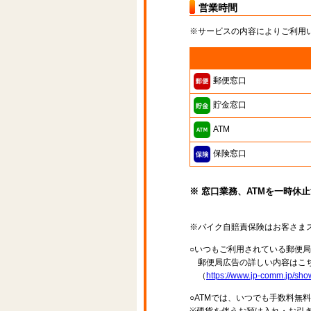
営業時間
※サービスの内容によりご利用
郵便窓口
貯金窓口
ATM
保険窓口
※ 窓口業務、ATMを一時休
※バイク自賠責保険はお客さま
○いつもご利用されている郵便
郵便局広告の詳しい内容はこち
（
https://www.jp-comm.jp/s
○ATMでは、いつでも手数料無