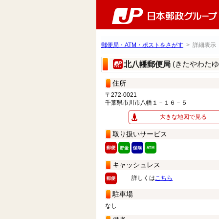
郵便局・ATM・ポストをさがす
> 詳細表示
(きたやわたゆ
北八幡郵便局
住所
〒272-0021
千葉県市川市八幡１－１６－５
大きな地図で見る
取り扱いサービス
キャッシュレス
詳しくは
こちら
駐車場
なし