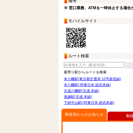
備考
※ 窓口業務、ATMを一時休止する場合
モバイルサイト
ルート検索
最寄り駅からルートを検索
本八幡駅(東京都交通局 10号新宿線)
本八幡駅(JR東日本 総武本線)
京成八幡駅(京成 本線)
鬼越駅(京成 本線)
下総中山駅(JR東日本 総武本線)
郵便局からのお知らせ
郵