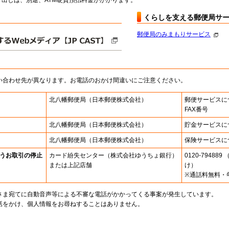
出しは、別途、ATM硬貨預払料金がかかります。
くらしを支える郵便局サ
郵便局のみまもりサービス
い合わせ先が異なります。お電話のおかけ間違いにご注意ください。
北八幡郵便局
（日本郵便株式会社）
郵便サービスに
FAX番号
北八幡郵便局
（日本郵便株式会社）
貯金サービスに
北八幡郵便局
（日本郵便株式会社）
保険サービスに
うお取引の停止
カード紛失センター
（株式会社ゆうちょ銀行）
0120-7948
または上記店舗
け）
※通話料無料・
さま宛てに自動音声等による不審な電話がかかってくる事案が発生しています。
話をかけ、個人情報をお尋ねすることはありません。
。