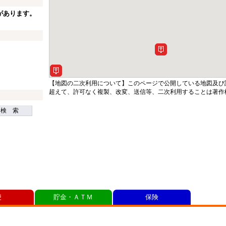
があります。
【地図の二次利用について】このページで公開している地図及び
超えて、許可なく複製、改変、送信等、二次利用することは著作
検 索
便
貯金・ＡＴＭ
保険