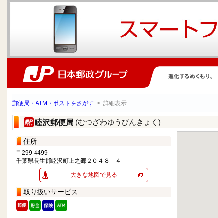
郵便局・ATM・ポストをさがす
> 詳細表示
(むつざわゆうびんきょく)
睦沢郵便局
住所
〒299-4499
千葉県長生郡睦沢町上之郷２０４８－４
大きな地図で見る
取り扱いサービス