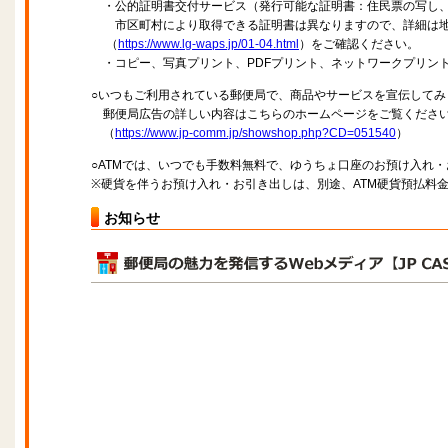
・公的証明書交付サービス（発行可能な証明書：住民票の写し、
市区町村により取得できる証明書は異なりますので、詳細は地
（
https://www.lg-waps.jp/01-04.html
）をご確認ください。
・コピー、写真プリント、PDFプリント、ネットワークプリン
○いつもご利用されている郵便局で、商品やサービスを宣伝してみ
郵便局広告の詳しい内容はこちらのホームページをご覧くださ
（
https://www.jp-comm.jp/showshop.php?CD=051540
）
○ATMでは、いつでも手数料無料で、ゆうちょ口座のお預け入れ
※硬貨を伴うお預け入れ・お引き出しは、別途、ATM硬貨預払料
お知らせ