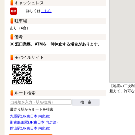
キャッシュレス
詳しくは
こちら
駐車場
あり（4台）
備考
※ 窓口業務、ATMを一時休止する場合があります。
モバイルサイト
【地図の二次利
超えて、許可な
ルート検索
検 索
最寄り駅からルートを検索
九重駅(JR東日本 内房線)
那古船形駅(JR東日本 内房線)
館山駅(JR東日本 内房線)