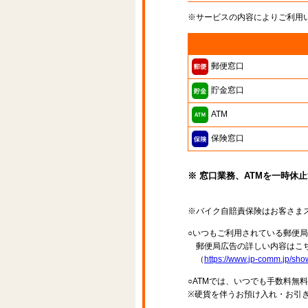
※サービスの内容によりご利用
郵便窓口
貯金窓口
ATM
保険窓口
※ 窓口業務、ATMを一時休
※バイク自賠責保険はお客さま
○いつもご利用されている郵便
郵便局広告の詳しい内容はこち
（
https://www.jp-comm.jp/s
○ATMでは、いつでも手数料無
※硬貨を伴うお預け入れ・お引き