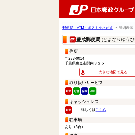
郵便局・ATM・ポストをさがす
> 詳細表示
(とよなりゆうび
豊成郵便局
住所
〒283-0014
千葉県東金市関内３２５
大きな地図で見る
取り扱いサービス
キャッシュレス
詳しくは
こちら
駐車場
あり（3台）