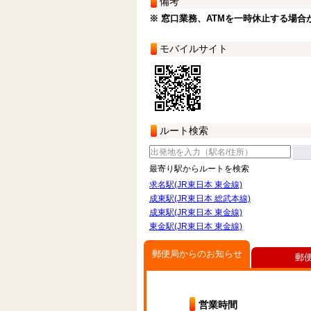
備考
※ 窓口業務、ATMを一時休止する場合
モバイルサイト
ルート検索
最寄り駅からルートを検索
求名駅(JR東日本 東金線)
成東駅(JR東日本 総武本線)
成東駅(JR東日本 東金線)
東金駅(JR東日本 東金線)
郵便局からのお知らせ
郵
営業時間