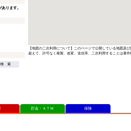
があります。
【地図の二次利用について】このページで公開している地図及び
超えて、許可なく複製、改変、送信等、二次利用することは著作
検 索
便
貯金・ＡＴＭ
保険