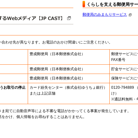
くらしを支える郵便局サ
郵便局のみまもりサービス
い合わせ先が異なります。お電話のおかけ間違いにご注意ください。
豊成郵便局
（日本郵便株式会社）
郵便サービスに
FAX番号
豊成郵便局
（日本郵便株式会社）
貯金サービスに
豊成郵便局
（日本郵便株式会社）
保険サービスに
うお取引の停止
カード紛失センター
（株式会社ゆうちょ銀行）
0120-7948
または上記店舗
け）
※通話料無料・
さま宛てに自動音声等による不審な電話がかかってくる事案が発生しています。
話をかけ、個人情報をお尋ねすることはありません。
。