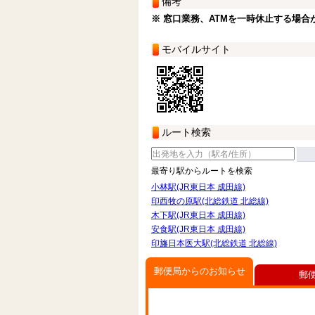
備考
※ 窓口業務、ATMを一時休止する場合
モバイルサイト
ルート検索
最寄り駅からルートを検索
小林駅(JR東日本 成田線)
印西牧の原駅(北総鉄道 北総線)
木下駅(JR東日本 成田線)
安食駅(JR東日本 成田線)
印旛日本医大駅(北総鉄道 北総線)
郵便局からのお知らせ
郵