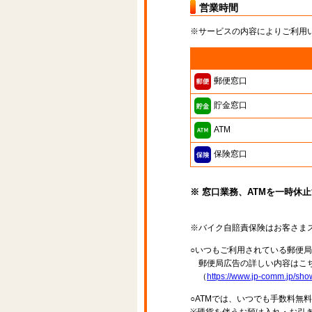
営業時間
※サービスの内容によりご利用
郵便窓口
貯金窓口
ATM
保険窓口
※ 窓口業務、ATMを一時休
※バイク自賠責保険はお客さま
○いつもご利用されている郵便
郵便局広告の詳しい内容はこち
（
https://www.jp-comm.jp/s
○ATMでは、いつでも手数料無