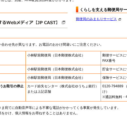
出しは、別途、ATM硬貨預払料金がかかります。
くらしを支える郵便局サ
郵便局のみまもりサービス
い合わせ先が異なります。お電話のおかけ間違いにご注意ください。
小林駅前郵便局
（日本郵便株式会社）
郵便サービスに
FAX番号
小林駅前郵便局
（日本郵便株式会社）
貯金サービスに
小林駅前郵便局
（日本郵便株式会社）
保険サービスに
うお取引の停止
カード紛失センター
（株式会社ゆうちょ銀行）
0120-7948
または上記店舗
け）
※通話料無料・
さま宛てに自動音声等による不審な電話がかかってくる事案が発生しています。
話をかけ、個人情報をお尋ねすることはありません。
。