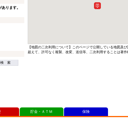
があります。
【地図の二次利用について】このページで公開している地図及び
超えて、許可なく複製、改変、送信等、二次利用することは著作
検 索
便
貯金・ＡＴＭ
保険