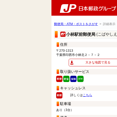
郵便局・ATM・ポストをさがす
> 詳細表示
(こばやし
小林駅前郵便局
住所
〒270-1313
千葉県印西市小林北２－７－２
大きな地図で見る
取り扱いサービス
キャッシュレス
詳しくは
こちら
駐車場
あり（3台）