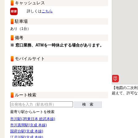
キャッシュレス
詳しくは
こちら
駐車場
あり（1台）
備考
※ 窓口業務、ATMを一時休止する場合があります。
モバイルサイト
【地図の二次利
超えて、許可な
ルート検索
検 索
最寄り駅からルートを検索
市川駅(JR東日本 総武本線)
市川真間駅(京成 本線)
国府台駅(京成 本線)
江戸川駅(京成 本線)