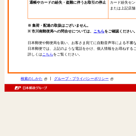
通帳やカードの紛失・盗難に伴うお取引の停止
カード紛失セン
または上記店舗
※ 集荷・配達の取扱はございません。
※ 市川南郵便局への問合せについては、
こちら
をご確認ください
日本郵便や郵便局を装い、お客さま宛てに自動音声等による不審
日本郵便では、上記のような電話をかけ、個人情報をお尋ねする
詳しくは
こちら
をご覧ください。
|
検索のしかた
グループ・プライバシーポリシー