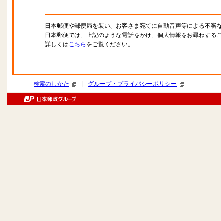
日本郵便や郵便局を装い、お客さま宛てに自動音声等による不審
日本郵便では、上記のような電話をかけ、個人情報をお尋ねする
詳しくは
こちら
をご覧ください。
|
検索のしかた
グループ・プライバシーポリシー