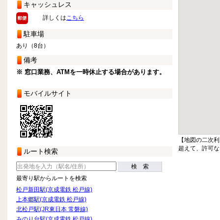
キャッシュレス
詳しくは
こちら
駐車場
あり（8台）
備考
※ 窓口業務、ATMを一時休止する場合があります。
モバイルサイト
【地図の二次利
超えて、許可な
ルート検索
検 索
最寄り駅からルートを検索
松戸新田駅(京成電鉄 松戸線)
上本郷駅(京成電鉄 松戸線)
北松戸駅(JR東日本 常磐線)
みのり台駅(京成電鉄 松戸線)