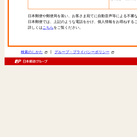
日本郵便や郵便局を装い、お客さま宛てに自動音声等による不審
日本郵便では、上記のような電話をかけ、個人情報をお尋ねする
詳しくは
こちら
をご覧ください。
|
検索のしかた
グループ・プライバシーポリシー