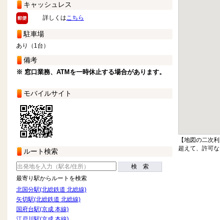
キャッシュレス
詳しくは
こちら
駐車場
あり（1台）
備考
※ 窓口業務、ATMを一時休止する場合があります。
モバイルサイト
【地図の二次利
超えて、許可な
ルート検索
検 索
最寄り駅からルートを検索
北国分駅(北総鉄道 北総線)
矢切駅(北総鉄道 北総線)
国府台駅(京成 本線)
江戸川駅(京成 本線)