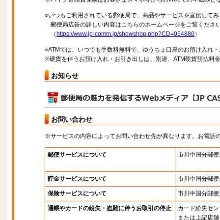
○いつもご利用されている郵便局で、商品やサービスを宣伝してみ
郵便局広告の詳しい内容はこちらのホームページをご覧くださ
（
https://www.jp-comm.jp/showshop.php?CD=054880
）
○ATMでは、いつでも手数料無料で、ゆうちょ口座のお預け入れ
※硬貨を伴うお預け入れ・お引き出しは、別途、ATM硬貨預払料
お知らせ
お問い合わせ
※サービスの内容によってお問い合わせ先が異なります。お電話
郵便サービスについて
市川中国分郵便
貯金サービスについて
市川中国分郵便
保険サービスについて
市川中国分郵便
通帳やカードの紛失・盗難に伴うお取引の停止
カード紛失セン
または上記店舗