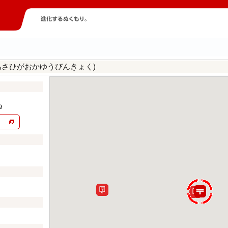
あさひがおかゆうびんきょく)
９