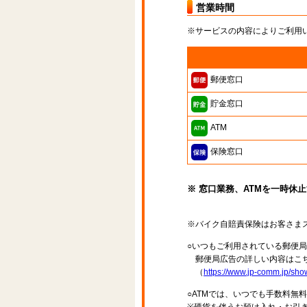
営業時間
※サービスの内容によりご利用
郵便窓口
貯金窓口
ATM
保険窓口
※ 窓口業務、ATMを一時休
※バイク自賠責保険はお客さま
○いつもご利用されている郵便
郵便局広告の詳しい内容はこち
（
https://www.jp-comm.jp/s
○ATMでは、いつでも手数料無