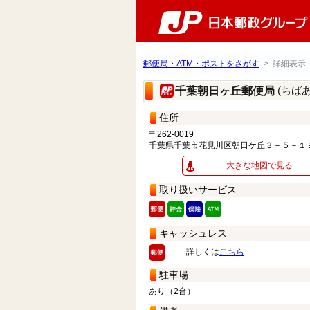
郵便局・ATM・ポストをさがす
> 詳細表示
(ちば
千葉朝日ヶ丘郵便局
住所
〒262-0019
千葉県千葉市花見川区朝日ケ丘３－５－１
大きな地図で見る
取り扱いサービス
キャッシュレス
詳しくは
こちら
駐車場
あり（2台）