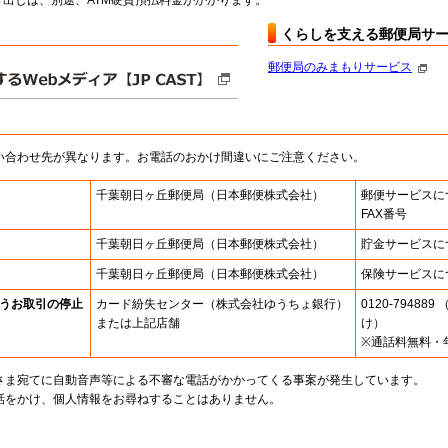
出しは、別途、ATM硬貨預払料金がかかります。
くらしを支える郵便局サ
郵便局のみまもりサービス
い合わせ先が異なります。お電話のおかけ間違いにご注意ください。
千葉朝日ヶ丘郵便局
（日本郵便株式会社）
郵便サービスに
FAX番号
千葉朝日ヶ丘郵便局
（日本郵便株式会社）
貯金サービスに
千葉朝日ヶ丘郵便局
（日本郵便株式会社）
保険サービスに
うお取引の停止
カード紛失センター
（株式会社ゆうちょ銀行）
0120-7948
または上記店舗
け）
※通話料無料・
さま宛てに自動音声等による不審な電話がかかってくる事案が発生しています。
話をかけ、個人情報をお尋ねすることはありません。
。