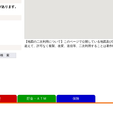
があります。
【地図の二次利用について】このページで公開している地図及び
超えて、許可なく複製、改変、送信等、二次利用することは著作
検 索
便
貯金・ＡＴＭ
保険