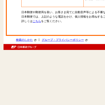
日本郵便や郵便局を装い、お客さま宛てに自動音声等による不審
日本郵便では、上記のような電話をかけ、個人情報をお尋ねする
詳しくは
こちら
をご覧ください。
|
検索のしかた
グループ・プライバシーポリシー