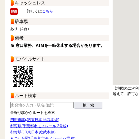
キャッシュレス
詳しくは
こちら
駐車場
あり（4台）
備考
※ 窓口業務、ATMを一時休止する場合があります。
モバイルサイト
【地図の二次利
超えて、許可な
ルート検索
検 索
最寄り駅からルートを検索
四街道駅(JR東日本 総武本線)
都賀駅(千葉都市モノレール 2号線)
都賀駅(JR東日本 総武本線)
みつわ台駅(千葉都市モノレール 2号線)