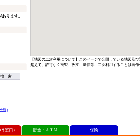
があります。
【地図の二次利用について】このページで公開している地図及び
超えて、許可なく複製、改変、送信等、二次利用することは著作
検 索
号線)
ゆう窓口）
貯金・ＡＴＭ
保険