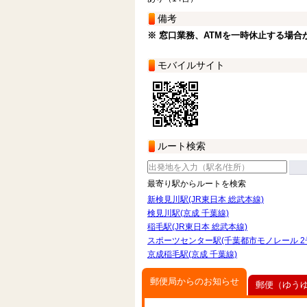
備考
※ 窓口業務、ATMを一時休止する場合
モバイルサイト
ルート検索
最寄り駅からルートを検索
新検見川駅(JR東日本 総武本線)
検見川駅(京成 千葉線)
稲毛駅(JR東日本 総武本線)
スポーツセンター駅(千葉都市モノレール 2
京成稲毛駅(京成 千葉線)
郵便局からのお知らせ
郵便（ゆう