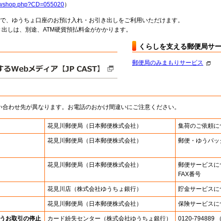
howshop.php?CD=055020
）
料で、ゆうちょ口座のお預け入れ・お引き出しをご利用いただけます。
出しは、別途、ATM硬貨預払料金がかかります。
くらしを支える郵便局サ
郵便局のみまもりサービス
い合わせ先が異なります。お電話のおかけ間違いにご注意ください。
花見川郵便局
（日本郵便株式会社）
集荷のご依頼に
花見川郵便局
（日本郵便株式会社）
郵便・ゆうパッ
花見川郵便局
（日本郵便株式会社）
郵便サービスに
FAX番号
花見川店
（株式会社ゆうちょ銀行）
貯金サービスに
花見川郵便局
（日本郵便株式会社）
保険サービスに
うお取引の停止
カード紛失センター
（株式会社ゆうちょ銀行）
0120-7948