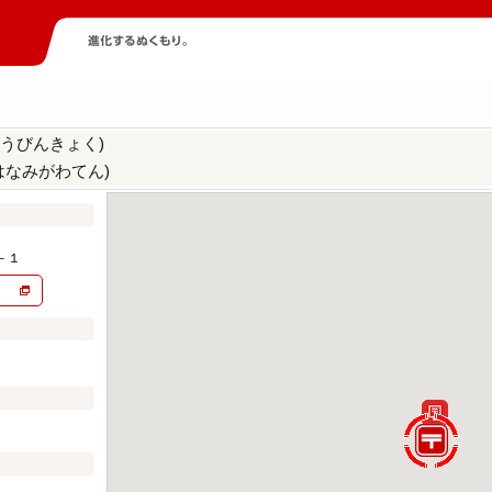
うびんきょく)
はなみがわてん)
－１