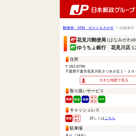
郵便局・ATM・ポストをさがす
> 詳細表示
(はなみがわゆ
花見川郵便局
(
ゆうちょ銀行 花見川店
住所
〒262-8799
千葉県千葉市花見川区さつきが丘１－３０
大きな地図で見る
取り扱いサービス
キャッシュレス
詳しくは
こちら
駐車場
あり（14台）