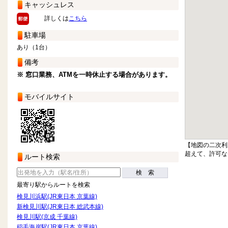
キャッシュレス
詳しくは
こちら
駐車場
あり（1台）
備考
※ 窓口業務、ATMを一時休止する場合があります。
モバイルサイト
【地図の二次利
超えて、許可な
ルート検索
検 索
最寄り駅からルートを検索
検見川浜駅(JR東日本 京葉線)
新検見川駅(JR東日本 総武本線)
検見川駅(京成 千葉線)
稲毛海岸駅(JR東日本 京葉線)