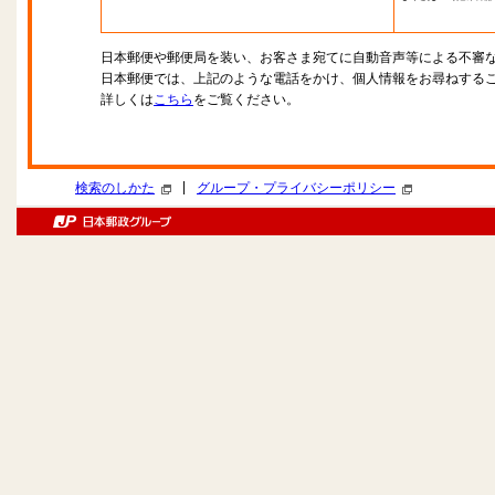
日本郵便や郵便局を装い、お客さま宛てに自動音声等による不審
日本郵便では、上記のような電話をかけ、個人情報をお尋ねする
詳しくは
こちら
をご覧ください。
|
検索のしかた
グループ・プライバシーポリシー