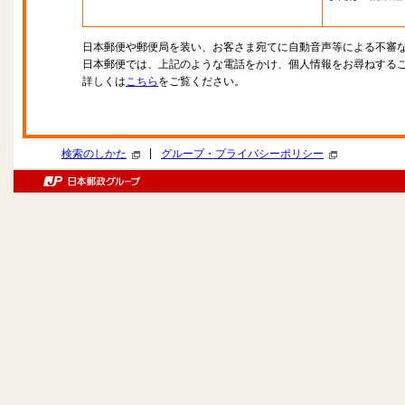
日本郵便や郵便局を装い、お客さま宛てに自動音声等による不審
日本郵便では、上記のような電話をかけ、個人情報をお尋ねする
詳しくは
こちら
をご覧ください。
|
検索のしかた
グループ・プライバシーポリシー