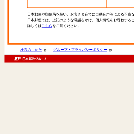
日本郵便や郵便局を装い、お客さま宛てに自動音声等による不審
日本郵便では、上記のような電話をかけ、個人情報をお尋ねする
詳しくは
こちら
をご覧ください。
|
検索のしかた
グループ・プライバシーポリシー