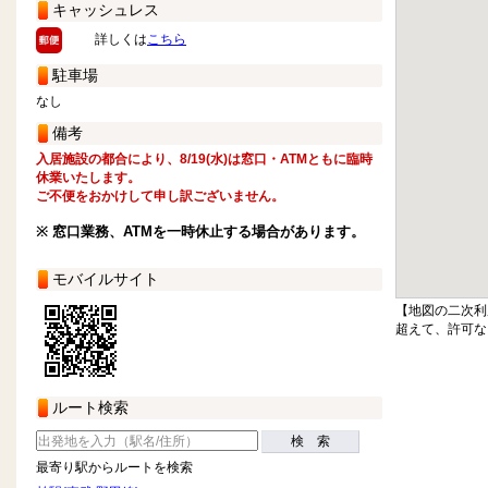
キャッシュレス
詳しくは
こちら
駐車場
なし
備考
入居施設の都合により、8/19(水)は窓口・ATMともに臨時
休業いたします。
ご不便をおかけして申し訳ございません。
※ 窓口業務、ATMを一時休止する場合があります。
モバイルサイト
【地図の二次利
超えて、許可な
ルート検索
検 索
最寄り駅からルートを検索