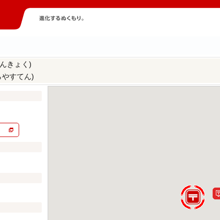
んきょく)
らやすてん)