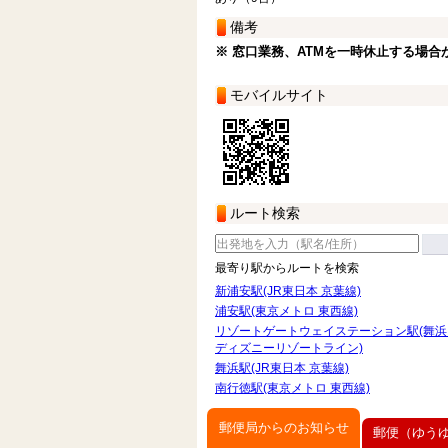
備考
※ 窓口業務、ATMを一時休止する場合
モバイルサイト
ルート検索
最寄り駅からルートを検索
新浦安駅(JR東日本 京葉線)
浦安駅(東京メトロ 東西線)
リゾートゲートウェイステーション駅(舞
ディズニーリゾートライン)
舞浜駅(JR東日本 京葉線)
南行徳駅(東京メトロ 東西線)
郵便局からのお知らせ
郵便（ゆう