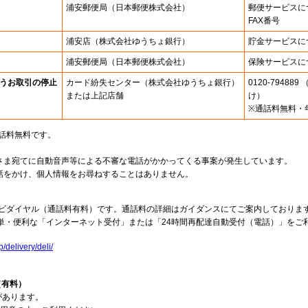
浦安郵便局
（日本郵便株式会社）
郵便サービスに
FAX番号
浦安店
（株式会社ゆうちょ銀行）
貯金サービスに
浦安郵便局
（日本郵便株式会社）
保険サービスに
うお取引の停止
カード紛失センター
（株式会社ゆうちょ銀行）
0120-7948
または上記店舗
け）
※通話料無料・
通話料無料です。
さま宛てに自動音声等による不審な電話がかかってくる事案が発生しています。
話をかけ、個人情報をお尋ねすることはありません。
。
ナビダイヤル（通話料有料）です。通話料の詳細はガイダンスにてご案内しておりま
単・便利な「インターネット受付」または「24時間再配達自動受付（電話）」をご
p/delivery/deli/
）
5（有料）
があります。