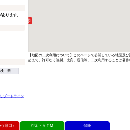
があります。
【地図の二次利用について】このページで公開している地図及び
超えて、許可なく複製、改変、送信等、二次利用することは著作
検 索
浜リゾートライン
ゆう窓口）
貯金・ＡＴＭ
保険