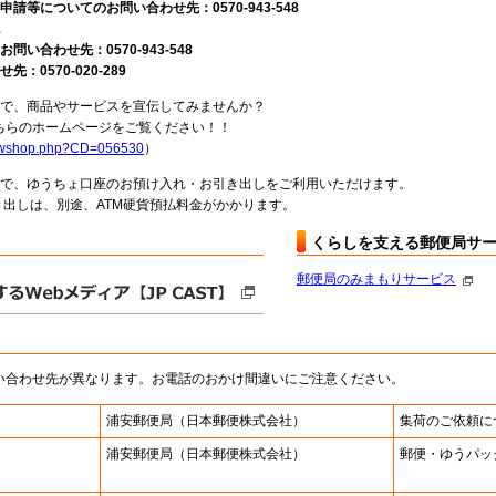
請等についてのお問い合わせ先：0570-943-548
1
い合わせ先：0570-943-548
0570-020-289
局で、商品やサービスを宣伝してみませんか？
らのホームページをご覧ください！！
howshop.php?CD=056530
）
料で、ゆうちょ口座のお預け入れ・お引き出しをご利用いただけます。
出しは、別途、ATM硬貨預払料金がかかります。
くらしを支える郵便局サ
郵便局のみまもりサービス
い合わせ先が異なります。お電話のおかけ間違いにご注意ください。
浦安郵便局
（日本郵便株式会社）
集荷のご依頼に
浦安郵便局
（日本郵便株式会社）
郵便・ゆうパッ