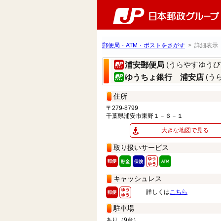
郵便局・ATM・ポストをさがす
> 詳細表示
(うらやすゆうび
浦安郵便局
(う
ゆうちょ銀行 浦安店
住所
〒279-8799
千葉県浦安市東野１－６－１
大きな地図で見る
取り扱いサービス
キャッシュレス
詳しくは
こちら
駐車場
あり（9台）