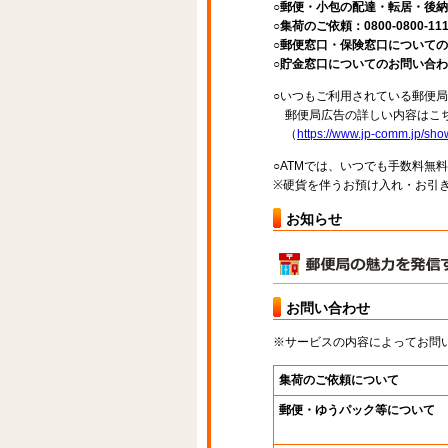
○郵便・小包の配達・転居・後納申
○集荷のご依頼：0800-0800-11
○郵便窓口・保険窓口についてのお問
○貯金窓口についてのお問い合わせ先：
○いつもご利用されている郵便
郵便局広告の詳しい内容はこち
（
https://www.jp-comm.jp/s
○ATMでは、いつでも手数料無
※硬貨を伴うお預け入れ・お引き
お知らせ
お問い合わせ
※サービスの内容によってお問
集荷のご依頼について
郵便・ゆうパック等について